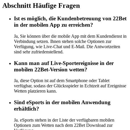
Abschnitt Häufige Fragen
Ist es möglich, die Kundenbetreuung von 22Bet
in der mobilen App zu erreichen?
Ja, Sie können über die mobile App mit dem Kundendienst in
Verbindung setzen. Ihnen stehen solche Optionen zur
Verfügung, wie Live-Chat und E-Mail. Die Antwortzeiten
sind sehr zufriedenstellend.
Kann man auf Live-Sportereignisse in der
mobilen 22Bet-Version wetten?
Ja, diese Option ist auf dem Smartphone oder Tablet
verfügbar, sodass der Glücksspieler in Echtzeit auf Ereignisse
Wetten platzieren kann.
Sind eSports in der mobilen Anwendung
erhältlich?
Ja. eSports stehen in der Liste der verfügbaren mobilen
Optionen zum Wetten nach dem 22Bet Download zur