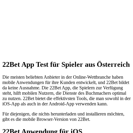
22Bet App Test für Spieler aus Österreich
Die meisten beliebten Anbieter in der Online-Wettbranche haben
mobile Anwendungen für ihre Kunden entwickelt, und 22Bet bildet
da keine Ausnahme. Die 22Bet App, die Spielern zur Verfügung
steht, hilft mobilen Nutzern, die Dienste des Buchmachers optimal
zu nutzen. 22Bet bietet die effektivsten Tools, die man sowohl in der
iOS-App als auch in der Android-App verwenden kann.
Für diejenigen, die nichts herunterladen und installieren möchten,
gibt es die mobile Browser-Version von 22Bet.
22Bet Anwendung für iOS