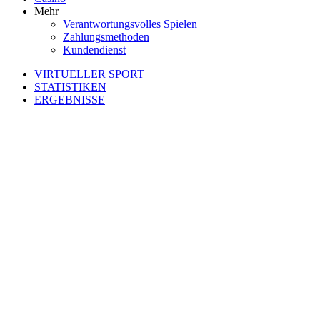
Mehr
Verantwortungsvolles Spielen
Zahlungsmethoden
Kundendienst
VIRTUELLER SPORT
STATISTIKEN
ERGEBNISSE