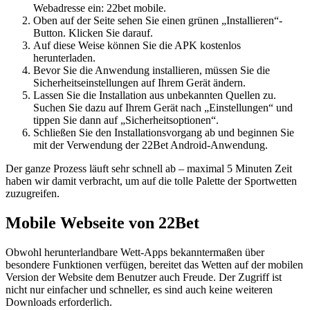
Webadresse ein: 22bet mobile.
Oben auf der Seite sehen Sie einen grünen „Installieren“-
Button. Klicken Sie darauf.
Auf diese Weise können Sie die APK kostenlos
herunterladen.
Bevor Sie die Anwendung installieren, müssen Sie die
Sicherheitseinstellungen auf Ihrem Gerät ändern.
Lassen Sie die Installation aus unbekannten Quellen zu.
Suchen Sie dazu auf Ihrem Gerät nach „Einstellungen“ und
tippen Sie dann auf „Sicherheitsoptionen“.
Schließen Sie den Installationsvorgang ab und beginnen Sie
mit der Verwendung der 22Bet Android-Anwendung.
Der ganze Prozess läuft sehr schnell ab – maximal 5 Minuten Zeit
haben wir damit verbracht, um auf die tolle Palette der Sportwetten
zuzugreifen.
Mobile Webseite von 22Bet
Obwohl herunterlandbare Wett-Apps bekanntermaßen über
besondere Funktionen verfügen, bereitet das Wetten auf der mobilen
Version der Website dem Benutzer auch Freude. Der Zugriff ist
nicht nur einfacher und schneller, es sind auch keine weiteren
Downloads erforderlich.