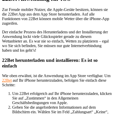
Zur Freude mobiler Nutzer, die Apple-Geräte besitzen, können sie
die 22Bet App aus dem App Store herunterladen. Auf alle
Funktionen von 22Bet können mobile Wetter über die iPhone-App
zugreifen.
Der einfache Prozess des Herunterladens und der Installierung der
Anwendung lockt viele Glücksspieler gerade zu diesem
Wettanbieter an. Es war nie so einfach, Wetten zu platzieren – egal
wo Sie sich befinden, Sie müssen nur gute Internetverbindung
haben und los geht’s!
22Bet herunterladen und installieren: Es ist so
einfach
Wie oben erwähnt, ist die Anwendung im App Store verfügbar. Um
22Bet
auf Ihr iPhone herunterzuladen, befolgen Sie einfach diese
Schritte:
Um 22Bet erfolgreich auf Ihr iPhone herunterzuladen, klicken
Sie auf „Zustimmen“ in den Allgemeinen
Geschäftsbedingungen von Apple.
Geben Sie die angeforderten Informationen auf dem
Bildschirm ein. Wählen Sie im Feld „Zahlungsart“ „Keine“,