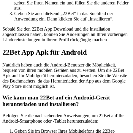
geben Sie Ihren Namen ein und füllen Sie die anderen Felder
aus.
Geben Sie anschließend „22Bet“ in das Suchfeld der
Anwendung ein. Dann klicken Sie auf „Installieren“.
Sobald Sie den 22Bet App Download und die Installation
abgeschlossen haben, können Sie Änderungen an Ihren vorherigen
Ländereinstellungen in Ihrem Profil rückgängig machen.
22Bet App Apk für Android
Natürlich haben auch die Android-Benutzer die Möglichkeit,
bequem von ihren mobilen Geräten aus zu wetten. Um die 22Bet
Apk auf Ihr Mobilgerät herunterzuladen, besuchen Sie die Website
des Buchmachers, da das Herunterladen der App aus dem Google
Play Store nicht möglich ist.
Wie kann man 22Bet auf ein Android-Gerät
herunterladen und installieren?
Befolgen Sie die nachstehenden Anweisungen, um 22Bet auf Ihr
Android-Smartphone oder -Tablet herunterzuladen:
Geben Sie im Browser Ihres Mobiltelefons die 22Bet-