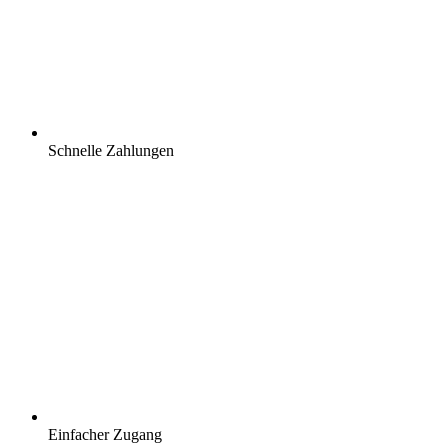
Schnelle Zahlungen
Einfacher Zugang