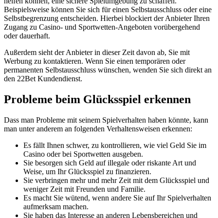
helfen können, eine sichere Spielumgebung zu schaffen.
Beispielsweise können Sie sich für einen Selbstausschluss oder eine
Selbstbegrenzung entscheiden. Hierbei blockiert der Anbieter Ihren
Zugang zu Casino- und Sportwetten-Angeboten vorübergehend
oder dauerhaft.
Außerdem sieht der Anbieter in dieser Zeit davon ab, Sie mit
Werbung zu kontaktieren. Wenn Sie einen temporären oder
permanenten Selbstausschluss wünschen, wenden Sie sich direkt an
den 22Bet Kundendienst.
Probleme beim Glücksspiel erkennen
Dass man Probleme mit seinem Spielverhalten haben könnte, kann
man unter anderem an folgenden Verhaltensweisen erkennen:
Es fällt Ihnen schwer, zu kontrollieren, wie viel Geld Sie im
Casino oder bei Sportwetten ausgeben.
Sie besorgen sich Geld auf illegale oder riskante Art und
Weise, um Ihr Glücksspiel zu finanzieren.
Sie verbringen mehr und mehr Zeit mit dem Glücksspiel und
weniger Zeit mit Freunden und Familie.
Es macht Sie wütend, wenn andere Sie auf Ihr Spielverhalten
aufmerksam machen.
Sie haben das Interesse an anderen Lebensbereichen und