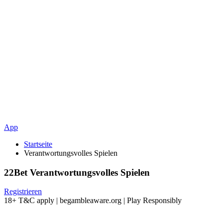
App
Startseite
Verantwortungsvolles Spielen
22Bet Verantwortungsvolles Spielen
Registrieren
18+ T&C apply | begambleaware.org | Play Responsibly