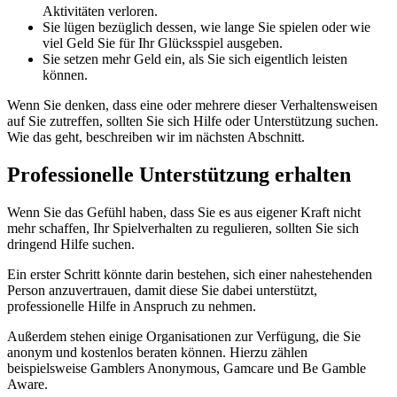
Aktivitäten verloren.
Sie lügen bezüglich dessen, wie lange Sie spielen oder wie
viel Geld Sie für Ihr Glücksspiel ausgeben.
Sie setzen mehr Geld ein, als Sie sich eigentlich leisten
können.
Wenn Sie denken, dass eine oder mehrere dieser Verhaltensweisen
auf Sie zutreffen, sollten Sie sich Hilfe oder Unterstützung suchen.
Wie das geht, beschreiben wir im nächsten Abschnitt.
Professionelle Unterstützung erhalten
Wenn Sie das Gefühl haben, dass Sie es aus eigener Kraft nicht
mehr schaffen, Ihr Spielverhalten zu regulieren, sollten Sie sich
dringend Hilfe suchen.
Ein erster Schritt könnte darin bestehen, sich einer nahestehenden
Person anzuvertrauen, damit diese Sie dabei unterstützt,
professionelle Hilfe in Anspruch zu nehmen.
Außerdem stehen einige Organisationen zur Verfügung, die Sie
anonym und kostenlos beraten können. Hierzu zählen
beispielsweise Gamblers Anonymous, Gamcare und Be Gamble
Aware.